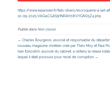
https://www.leparisien.fr/faits-divers/escroquerie-a-la
10-09-2025-VAGI4CGAS5HNRAH7JKVYGNO5Z4.php
Publié dans
Non classé
← Charles Bourgeois, associé et responsable du département
nouveau magazine chrétien créé par Théo Moy et Paul Pic
Ivan Itzkovitch, associé du cabinet, a obtenu la relaxe t
lequel il était poursuivi pour recel de corruption →