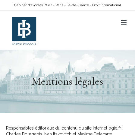
Cabinet d'avocats BGID - Paris - Ile-de-France - Droit international
M
Mentions légales
Responsables éditoriaux du contenu du site Internet bgid.fr :
Charles Bourgeois, Ivan Itzkovitch et Maxime Delacarte