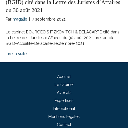
(BGID) cité dans la Lettre des Juristes d’Affaires
du 30 août 2021
Par
magalie
|
7 septembre 2021
Le cabinet BOURGEOIS ITZKOVITCH & DELACARTE cité dans
la Lettre des Juristes d’Affaires du 30 août 2021 Lire l’article :
BGID-Actualite-Delacarte-septembre-2021
Lire la suite
Accueil
Le cabinet
Avocats
Expertises
International
Mentions légales
Contact