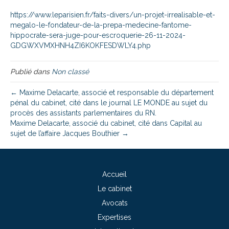
https://www.leparisien.fr/faits-divers/un-projet-irrealisable-et-
megalo-le-fondateur-de-la-prepa-medecine-fantome-
hippocrate-sera-juge-pour-escroquerie-26-11-2024-
GDGWXVMXHNH4ZI6KOKFESDWLY4.php
Publié dans
Non classé
← Maxime Delacarte, associé et responsable du département
pénal du cabinet, cité dans le journal LE MONDE au sujet du
procès des assistants parlementaires du RN.
Maxime Delacarte, associé du cabinet, cité dans Capital au
sujet de l’affaire Jacques Bouthier →
Accueil
Le cabinet
Avocats
Expertises