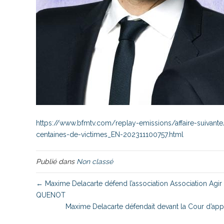
https://www.bfmtv.com/replay-emissions/affaire-suivant
centaines-de-victimes_EN-202311100757.html
Publié dans
Non classé
← Maxime Delacarte défend l’association Association Agir 
QUENOT
Maxime Delacarte défendait devant la Cour d’ap